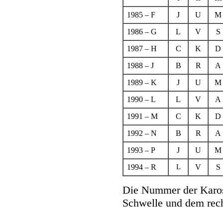
1985 – F
J
U
M
1986 – G
L
V
S
1987 – H
C
K
D
1988 – J
B
R
A
1989 – K
J
U
M
1990 – L
L
V
A
1991 – M
C
K
D
1992 – N
B
R
A
1993 – P
J
U
M
1994 – R
L
V
S
Die Nummer der Kaross
Schwelle und dem rech