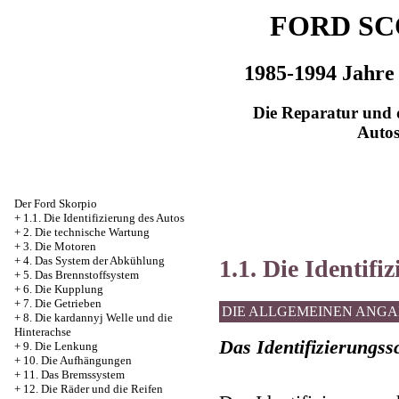
FORD SC
1985-1994 Jahre
Die Reparatur und d
Auto
Der Ford Skorpio
+
1.1. Die Identifizierung des Autos
+
2. Die technische Wartung
+
3. Die Motoren
+
4. Das System der Abkühlung
1.1. Die Identifi
+
5. Das Brennstoffsystem
+
6. Die Kupplung
+
7. Die Getrieben
DIE ALLGEMEINEN ANG
+
8. Die kardannyj Welle und die
Hinterachse
Das Identifizierungss
+
9. Die Lenkung
+
10. Die Aufhängungen
+
11. Das Bremssystem
+
12. Die Räder und die Reifen