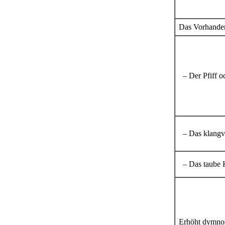
Das Vorhanden
– Der Pfiff od
– Das klangv
– Das taube 
Erhöht dymnos