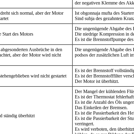
der negativen Klemme des Akk
dreht sich normal, aber der Motor
Ist obgonnaja mufta des Starters
artet
Sind subja des gezahnten Kran
Die ungenügende Abgabe des B
 Start des Motors
Die niedrige Kompression in d
Es ist die Brennstoffpumpe des
 abgesonderten Ausbrüche in den
Die ungenügende Abgabe des B
chtet, aber der Motor wird nicht
podsos der zusätzlichen Luft 
Es ist der Brennstoff vollständi
stehengeblieben wird nicht gestartet
Es ist der Brennstofffilter vers
Der Motor ist überhitzt.
Der Mangel der kühlenden Flüs
Es ist der Thermostat fehlerhaft
Es ist die Anzahl des Öls unge
Das Einkeilen der Bremsen.
Es ist die Passierbarkeit des He
 ständig überhitzt
Es ist die Passierbarkeit der 
verringert.
Es wird verboten, den überhit