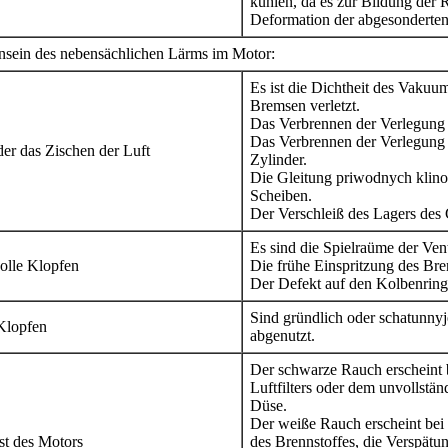
kühlen, da es zur Bildung der 
Deformation der abgesonderten
sein des nebensächlichen Lärms im Motor:
Es ist die Dichtheit des Vakuu
Bremsen verletzt.
Das Verbrennen der Verlegung 
Das Verbrennen der Verlegung 
er das Zischen der Luft
Zylinder.
Die Gleitung priwodnych klin
Scheiben.
Der Verschleiß des Lagers des
Es sind die Spielraüme der Venti
olle Klopfen
Die frühe Einspritzung des Bren
Der Defekt auf den Kolbenring
Sind gründlich oder schatunnyj
Klopfen
abgenutzt.
Der schwarze Rauch erscheint 
Luftfilters oder dem unvollstä
Düse.
Der weiße Rauch erscheint bei
t des Motors
des Brennstoffes, die Verspätu