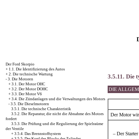
Der Ford Skorpio
+
1.1. Die Identifizierung des Autos
+
2. Die technische Wartung
3.5.11. Die 
-
3. Die Motoren
+
3.1. Der Motor OHC
+
3.2. Der Motor DOHC
DIE ALLGE
+
3.3. Der Motor V6
+
3.4. Die Zündanlagen und die Verwaltungen des Motors
-
3.5. Die Dieselmotoren
3.5.1. Die technische Charakteristik
3.5.2. Die Reparatur, die nicht die Abnahme des Motors
Der Motor wird
fordert
3.5.3. Die Prüfung und die Regulierung der Spielraüme
der Ventile
– Der Starter 
+
3.5.4. Das Brennstoffsystem
+
3.5.5. Der Kopf des Blocks der Zylinder