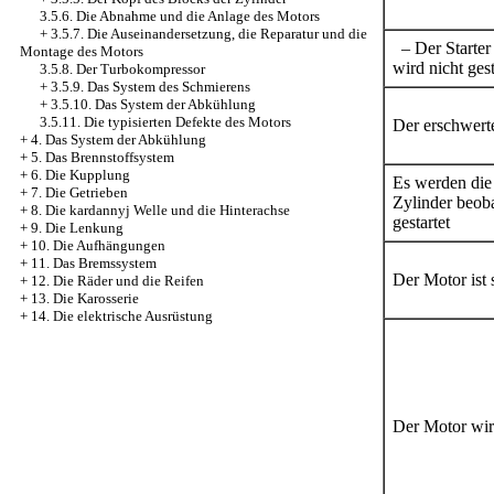
3.5.6. Die Abnahme und die Anlage des Motors
+
3.5.7. Die Auseinandersetzung, die Reparatur und die
– Der Starter 
Montage des Motors
wird nicht gest
3.5.8. Der Turbokompressor
+
3.5.9. Das System des Schmierens
+
3.5.10. Das System der Abkühlung
3.5.11. Die typisierten Defekte des Motors
Der erschwerte
+
4. Das System der Abkühlung
+
5. Das Brennstoffsystem
+
6. Die Kupplung
Es werden die
+
7. Die Getrieben
Zylinder beoba
+
8. Die kardannyj Welle und die Hinterachse
gestartet
+
9. Die Lenkung
+
10. Die Aufhängungen
+
11. Das Bremssystem
Der Motor ist 
+
12. Die Räder und die Reifen
+
13. Die Karosserie
+
14. Die elektrische Ausrüstung
Der Motor wird