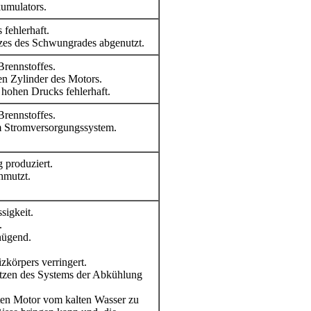
umulators.
 fehlerhaft.
zes des Schwungrades abgenutzt.
rennstoffes.
en Zylinder des Motors.
 hohen Drucks fehlerhaft.
rennstoffes.
im Stromversorgungssystem.
g produziert.
chmutzt.
sigkeit.
.
nügend.
izkörpers verringert.
Stutzen des Systems der Abkühlung
zten Motor vom kalten Wasser zu