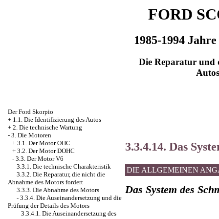
FORD SC
1985-1994 Jahre
Die Reparatur und d
Auto
Der Ford Skorpio
+
1.1. Die Identifizierung des Autos
+
2. Die technische Wartung
-
3. Die Motoren
+
3.1. Der Motor OHC
3.3.4.14. Das Syst
+
3.2. Der Motor DOHC
-
3.3. Der Motor V6
3.3.1. Die technische Charakteristik
DIE ALLGEMEINEN AN
3.3.2. Die Reparatur, die nicht die
Abnahme des Motors fordert
Das System des Schm
3.3.3. Die Abnahme des Motors
-
3.3.4. Die Auseinandersetzung und die
Prüfung der Details des Motors
3.3.4.1. Die Auseinandersetzung des