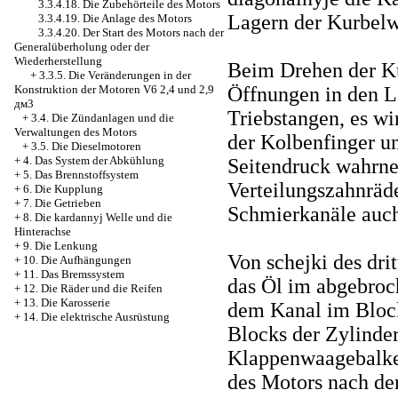
3.3.4.18. Die Zubehörteile des Motors
Lagern der Kurbelwe
3.3.4.19. Die Anlage des Motors
3.3.4.20. Der Start des Motors nach der
Generalüberholung oder der
Wiederherstellung
Beim Drehen der Ku
+
3.3.5. Die Veränderungen in der
Öffnungen in den L
Konstruktion der Motoren V6 2,4 und 2,9
дм3
Triebstangen, es w
+
3.4. Die Zündanlagen und die
Verwaltungen des Motors
der Kolbenfinger un
+
3.5. Die Dieselmotoren
+
4. Das System der Abkühlung
Seitendruck wahrne
+
5. Das Brennstoffsystem
Verteilungszahnräd
+
6. Die Kupplung
+
7. Die Getrieben
Schmierkanäle auch
+
8. Die kardannyj Welle und die
Hinterachse
+
9. Die Lenkung
Von schejki des dri
+
10. Die Aufhängungen
+
11. Das Bremssystem
das Öl im abgebro
+
12. Die Räder und die Reifen
+
13. Die Karosserie
dem Kanal im Block
+
14. Die elektrische Ausrüstung
Blocks der Zylinde
Klappenwaagebalken
des Motors nach de