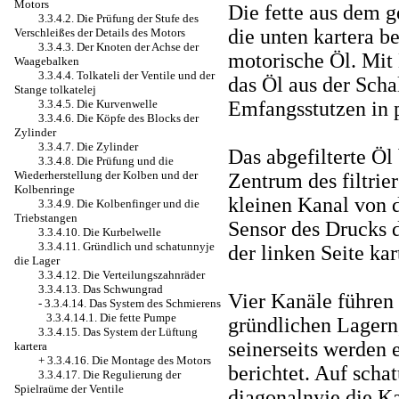
Motors
Die fette aus dem g
3.3.4.2. Die Prüfung der Stufe des
die unten kartera b
Verschleißes der Details des Motors
3.3.4.3. Der Knoten der Achse der
motorische Öl. Mit 
Waagebalken
3.3.4.4. Tolkateli der Ventile und der
das Öl aus der Scha
Stange tolkatelej
Emfangsstutzen in p
3.3.4.5. Die Kurvenwelle
3.3.4.6. Die Köpfe des Blocks der
Zylinder
3.3.4.7. Die Zylinder
Das abgefilterte Öl
3.3.4.8. Die Prüfung und die
Wiederherstellung der Kolben und der
Zentrum des filtri
Kolbenringe
kleinen Kanal von d
3.3.4.9. Die Kolbenfinger und die
Triebstangen
Sensor des Drucks 
3.3.4.10. Die Kurbelwelle
3.3.4.11. Gründlich und schatunnyje
der linken Seite ka
die Lager
3.3.4.12. Die Verteilungszahnräder
3.3.4.13. Das Schwungrad
Vier Kanäle führen 
-
3.3.4.14. Das System des Schmierens
3.3.4.14.1. Die fette Pumpe
gründlichen Lagern
3.3.4.15. Das System der Lüftung
seinerseits werden 
kartera
+
3.3.4.16. Die Montage des Motors
berichtet. Auf scha
3.3.4.17. Die Regulierung der
Spielraüme der Ventile
diagonalnyje die K