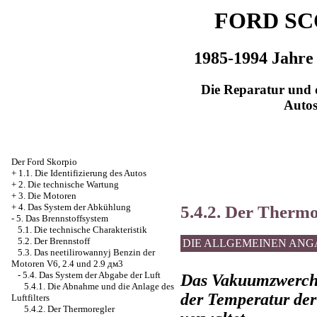
FORD SC
1985-1994 Jahre
Die Reparatur und d
Auto
Der Ford Skorpio
+
1.1. Die Identifizierung des Autos
+
2. Die technische Wartung
+
3. Die Motoren
5.4.2. Der Thermo
+
4. Das System der Abkühlung
-
5. Das Brennstoffsystem
5.1. Die technische Charakteristik
5.2. Der Brennstoff
DIE ALLGEMEINEN AN
5.3. Das neetilirowannyj Benzin der
Motoren V6, 2.4 und 2.9 дм3
-
5.4. Das System der Abgabe der Luft
Das Vakuumzwerchfe
5.4.1. Die Abnahme und die Anlage des
der Temperatur der
Luftfilters
5.4.2. Der Thermoregler