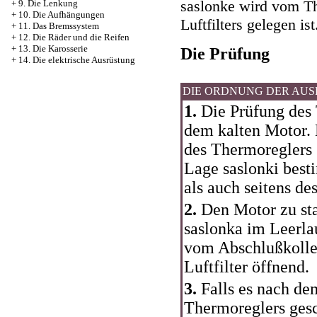
saslonke wird vom Th
+
9. Die Lenkung
+
10. Die Aufhängungen
Luftfilters gelegen ist
+
11. Das Bremssystem
+
12. Die Räder und die Reifen
+
13. Die Karosserie
Die Prüfung
+
14. Die elektrische Ausrüstung
DIE ORDNUNG DER AU
1.
Die Prüfung des 
dem kalten Motor. 
des Thermoreglers s
Lage saslonki besti
als auch seitens de
2.
Den Motor zu star
saslonka im Leerlau
vom Abschlußkolle
Luftfilter öffnend.
3.
Falls es nach de
Thermoreglers gesch