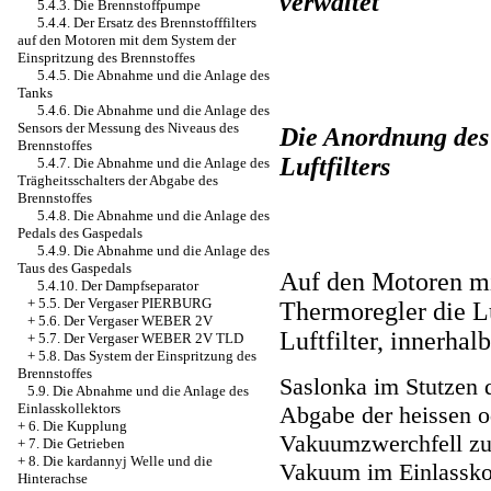
verwaltet
5.4.3. Die Brennstoffpumpe
5.4.4. Der Ersatz des Brennstofffilters
auf den Motoren mit dem System der
Einspritzung des Brennstoffes
5.4.5. Die Abnahme und die Anlage des
Tanks
5.4.6. Die Abnahme und die Anlage des
Sensors der Messung des Niveaus des
Die Anordnung des
Brennstoffes
Luftfilters
5.4.7. Die Abnahme und die Anlage des
Trägheitsschalters der Abgabe des
Brennstoffes
5.4.8. Die Abnahme und die Anlage des
Pedals des Gaspedals
5.4.9. Die Abnahme und die Anlage des
Taus des Gaspedals
Auf den Motoren mi
5.4.10. Der Dampfseparator
+
5.5. Der Vergaser PIERBURG
Thermoregler die L
+
5.6. Der Vergaser WEBER 2V
Luftfilter, innerhal
+
5.7. Der Vergaser WEBER 2V TLD
+
5.8. Das System der Einspritzung des
Brennstoffes
Saslonka im Stutzen d
5.9. Die Abnahme und die Anlage des
Einlasskollektors
Abgabe der heissen o
+
6. Die Kupplung
Vakuumzwerchfell zure
+
7. Die Getrieben
+
8. Die kardannyj Welle und die
Vakuum im Einlassko
Hinterachse