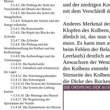
Motors
und der niedrigen K
3.3.4.2. Die Prüfung der Stufe des
Verschleißes der Details des Motors
mit dem Verschleiß d
3.3.4.3. Der Knoten der Achse der
Waagebalken
3.3.4.4. Tolkateli der Ventile und der
Anderes Merkmal des 
Stange tolkatelej
3.3.4.5. Die Kurvenwelle
Klopfen des Kolbens,
3.3.4.6. Die Köpfe des Blocks der
ähnlich ist, das man
Zylinder
3.3.4.7. Die Zylinder
muss. Es kann man a
3.3.4.8. Die Prüfung und die
beim Fehlen der Bela
Wiederherstellung der Kolben und der
Kolbenringe
Leerlaufs) deutlich a
3.3.4.9. Die Kolbenfinger und die
Triebstangen
Anwachsen der Wendu
3.3.4.10. Die Kurbelwelle
des Kolbens entsteht
3.3.4.11. Gründlich und schatunnyje
die Lager
Stirnseite des Kolbe
3.3.4.12. Die Verteilungszahnräder
3.3.4.13. Das Schwungrad
die Dicke des Rockes
+
3.3.4.14. Das System des Schmierens
DIE ORDNUNG DER AU
3.3.4.15. Das System der Lüftung
kartera
+
3.3.4.16. Die Montage des Motors
3.3.4.17. Die Regulierung der
Spielraüme der Ventile
3.3.4.18. Die Zubehörteile des Motors