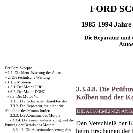
FORD SC
1985-1994 Jahre
Die Reparatur und d
Auto
Der Ford Skorpio
+
1.1. Die Identifizierung des Autos
+
2. Die technische Wartung
-
3. Die Motoren
+
3.1. Der Motor OHC
3.3.4.8. Die Prüfu
+
3.2. Der Motor DOHC
Kolben und der K
-
3.3. Der Motor V6
3.3.1. Die technische Charakteristik
3.3.2. Die Reparatur, die nicht die
Abnahme des Motors fordert
DIE ALLGEMEINEN AN
3.3.3. Die Abnahme des Motors
-
3.3.4. Die Auseinandersetzung und die
Den Verschleiß der 
Prüfung der Details des Motors
beim Erscheinen der
3.3.4.1. Die Auseinandersetzung des