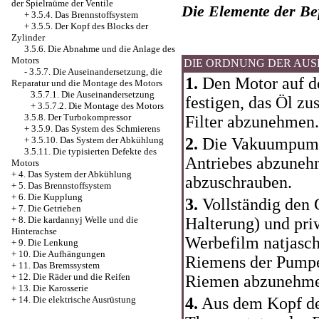
der Spielraüme der Ventile
Die Elemente der Be
+
3.5.4. Das Brennstoffsystem
+
3.5.5. Der Kopf des Blocks der
Zylinder
3.5.6. Die Abnahme und die Anlage des
Motors
DIE ORDNUNG DER AU
-
3.5.7. Die Auseinandersetzung, die
1.
Den Motor auf d
Reparatur und die Montage des Motors
3.5.7.1. Die Auseinandersetzung
festigen, das Öl z
+
3.5.7.2. Die Montage des Motors
3.5.8. Der Turbokompressor
Filter abzunehmen.
+
3.5.9. Das System des Schmierens
+
3.5.10. Das System der Abkühlung
2.
Die Vakuumpump
3.5.11. Die typisierten Defekte des
Antriebes abzuneh
Motors
+
4. Das System der Abkühlung
abzuschrauben.
+
5. Das Brennstoffsystem
+
6. Die Kupplung
3.
Vollständig den 
+
7. Die Getrieben
+
8. Die kardannyj Welle und die
Halterung) und pri
Hinterachse
Werbefilm natjasc
+
9. Die Lenkung
+
10. Die Aufhängungen
Riemens der Pumpe
+
11. Das Bremssystem
+
12. Die Räder und die Reifen
Riemen abzunehme
+
13. Die Karosserie
+
14. Die elektrische Ausrüstung
4.
Aus dem Kopf des