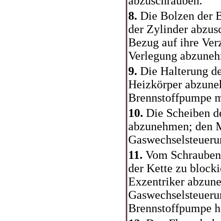
abzuschrauben.
8.
Die Bolzen der B
der Zylinder abzus
Bezug auf ihre Ver
Verlegung abzune
9.
Die Halterung des
Heizkörper abzune
Brennstoffpumpe mi
10.
Die Scheiben d
abzunehmen; den M
Gaswechselsteuer
11.
Vom Schraubenz
der Kette zu blocki
Exzentriker abzune
Gaswechselsteueru
Brennstoffpumpe h