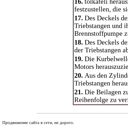
16.
tolkateli herau
festzustellen, die 
17.
Des Deckels de
Triebstangen und ih
Brennstoffpumpe z
18.
Des Deckels de
der Triebstangen 
19.
Die Kurbelwell
Motors herauszuzi
20.
Aus den Zylind
Triebstangen herau
21.
Die Beilagen z
Reihenfolge zu ver
Продвижение сайта в сети, не дорого.