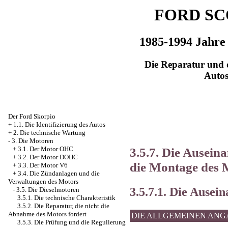
FORD SC
1985-1994 Jahre
Die Reparatur und d
Auto
Der Ford Skorpio
+
1.1. Die Identifizierung des Autos
+
2. Die technische Wartung
-
3. Die Motoren
3.5.7. Die Ausein
+
3.1. Der Motor OHC
+
3.2. Der Motor DOHC
die Montage des 
+
3.3. Der Motor V6
+
3.4. Die Zündanlagen und die
Verwaltungen des Motors
3.5.7.1. Die Ausei
-
3.5. Die Dieselmotoren
3.5.1. Die technische Charakteristik
3.5.2. Die Reparatur, die nicht die
Abnahme des Motors fordert
DIE ALLGEMEINEN AN
3.5.3. Die Prüfung und die Regulierung