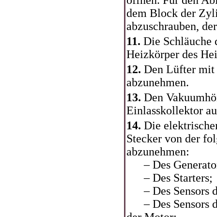
öffnen. Für den Ab
dem Block der Zyl
abzuschrauben, der
11.
Die Schläuche 
Heizkörper des Hei
12.
Den Lüfter mit
abzunehmen.
13.
Den Vakuumhör
Einlasskollektor au
14.
Die elektrische
Stecker von der fo
abzunehmen:
– Des Generator
– Des Starters;
– Des Sensors de
– Des Sensors de