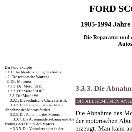
FORD SC
1985-1994 Jahre
Die Reparatur und d
Auto
Der Ford Skorpio
+
1.1. Die Identifizierung des Autos
+
2. Die technische Wartung
-
3. Die Motoren
3.3.3. Die Abnah
+
3.1. Der Motor OHC
+
3.2. Der Motor DOHC
-
3.3. Der Motor V6
3.3.1. Die technische Charakteristik
DIE ALLGEMEINEN AN
3.3.2. Die Reparatur, die nicht die
Abnahme des Motors fordert
Die Abnahme des Mot
3.3.3. Die Abnahme des Motors
+
3.3.4. Die Auseinandersetzung und die
der motorischen Abt
Prüfung der Details des Motors
erzeugt. Man kann 
+
3.3.5. Die Veränderungen in der