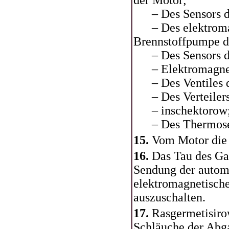
der Motor;
– Des Sensors de
– Des elektromagn
Brennstoffpumpe d
– Des Sensors der
– Elektromagneti
– Des Ventiles d
– Des Verteilers
– inschektorow
– Des Thermosens
15.
Vom Motor die 
16.
Das Tau des Ga
Sendung der autom
elektromagnetisch
auszuschalten.
17.
Rasgermetisiro
Schläuche der Abg