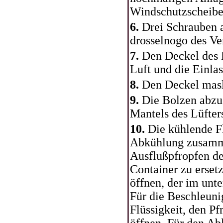
Windschutzscheibe 
6.
Drei Schrauben 
drosselnogo des Ve
7.
Den Deckel des L
Luft und die Einla
8.
Den Deckel masl
9.
Die Bolzen abzus
Mantels des Lüfte
10.
Die kühlende F
Abkühlung zusamme
Ausflußpfropfen de
Container zu erset
öffnen, der im unte
Für die Beschleuni
Flüssigkeit, den Pf