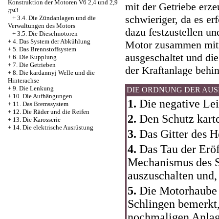
Konstruktion der Motoren V6 2,4 und 2,9
mit der Getriebe erze
дм3
schwieriger, da es er
+
3.4. Die Zündanlagen und die
Verwaltungen des Motors
dazu festzustellen un
+
3.5. Die Dieselmotoren
+
4. Das System der Abkühlung
Motor zusammen mit d
+
5. Das Brennstoffsystem
ausgeschaltet und d
+
6. Die Kupplung
+
7. Die Getrieben
der Kraftanlage behi
+
8. Die kardannyj Welle und die
Hinterachse
+
9. Die Lenkung
DIE ORDNUNG DER AU
+
10. Die Aufhängungen
1.
Die negative Le
+
11. Das Bremssystem
+
12. Die Räder und die Reifen
2.
Den Schutz kart
+
13. Die Karosserie
+
14. Die elektrische Ausrüstung
3.
Das Gitter des 
4.
Das Tau der Erö
Mechanismus des S
auszuschalten und,
5.
Die Motorhaube 
Schlingen bemerkt,
nochmaligen Anlag